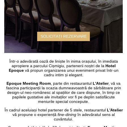
SOLICITAȚI REZERVARE
Într-o adevărată oază de liniște în inima orașului, în imediata
apropiere a parcului Cișmigiu, partenerii noștri de la
Hotel
Epoque
vă propun organizarea unui eveniment privat într-un
cadru intim și elegant.
Epoque Meeting Room
, parte din restaurantul
L'Atelier
,
vă va
fascina participanții la ocazia dumneavoastră de sărbătoare prin
design-ul neo-românesc al spațiilor de care dispune, în timp ce
papilele gustative ale invitaților vor fi pe deplin satisfăcute
meniurile special concepute.
În cadrul aceluiași hotel partener de 5 stele, restaurantul
L'Atelier
vă propune o experiență
fine-dining
în adevăratul sens al
cuvântului.