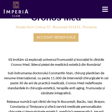
Cronos Med
Strada Aron Cotruș 57, București 014131, Romania
ACCESATI BENEFICIILE
Vă invităm să explorați universul frumuseții și inovației în clinicile
Cronos Med, liderul pieței de medicină estetică din România!
Sub îndrumarea doctorului Constantin Stan, chirurg plastician de
renume internațional, cu peste 11.000 de intervenții chirurgicale în cei
peste 30 de ani de practică medicală, Cronos Med redefinește
standardele în chirurgia estetică, terapiile anti-aging, frumusețe și
sănătate integrativă.
Rețeaua numără opt clinici de top în București, Bacău, Iași, Brașov,
Constanța și Timișoara și oferă servicii medicale personalizate:
chirurgie și dermatologie estetică, medicină regenerativă, terapii