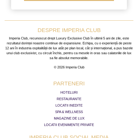
DESPRE IMPERIA CLUB
Imperia Club, recunoscut drept Luxury Exclusive Club în ultimii 5 ani de zile, este
rezultatul dorinței noastre continue de expansiune. Echipa, cu o experiență de peste
12 ani în industria ospitalității de lux atât pe plan local, cât și internațional, a pus bazele
unui club exclusivist, cu circuit închis, pentru ca mesele in oras sau calatoriile de lux
sa fie absolut memorabile.
© 2026 Imperia Club
PARTENERI
HOTELURI
RESTAURANTE
LOCATII INEDITE
SPA & WELLNESS
MAGAZINE DE LUX
LOCATII EVENIMENTE PRIVATE
IMPERIA CLUB SOCIAL MEDIA