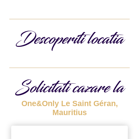
Descoperiti locatia
Solicitati cazare la
One&Only Le Saint Géran,
Mauritius