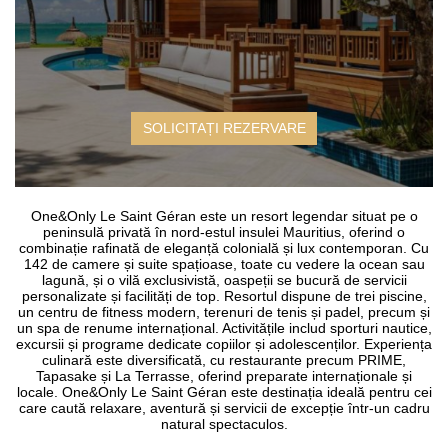
SOLICITAȚI REZERVARE
One&Only Le Saint Géran este un resort legendar situat pe o
peninsulă privată în nord-estul insulei Mauritius, oferind o
combinație rafinată de eleganță colonială și lux contemporan.
Cu
142 de camere și suite spațioase, toate cu vedere la ocean sau
lagună, și o vilă exclusivistă, oaspeții se bucură de servicii
personalizate și facilități de top.
Resortul dispune de trei piscine,
un centru de fitness modern, terenuri de tenis și padel, precum și
un spa de renume internațional.
Activitățile includ sporturi nautice,
excursii și programe dedicate copiilor și adolescenților.
Experiența
culinară este diversificată, cu restaurante precum PRIME,
Tapasake și La Terrasse, oferind preparate internaționale și
locale.
One&Only Le Saint Géran este destinația ideală pentru cei
care caută relaxare, aventură și servicii de excepție într-un cadru
natural spectaculos.