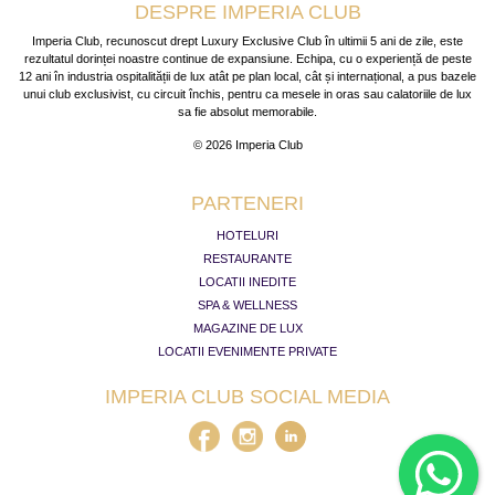
DESPRE IMPERIA CLUB
Imperia Club, recunoscut drept Luxury Exclusive Club în ultimii 5 ani de zile, este
rezultatul dorinței noastre continue de expansiune. Echipa, cu o experiență de peste
12 ani în industria ospitalității de lux atât pe plan local, cât și internațional, a pus bazele
unui club exclusivist, cu circuit închis, pentru ca mesele in oras sau calatoriile de lux
sa fie absolut memorabile.
© 2026 Imperia Club
PARTENERI
HOTELURI
RESTAURANTE
LOCATII INEDITE
SPA & WELLNESS
MAGAZINE DE LUX
LOCATII EVENIMENTE PRIVATE
IMPERIA CLUB SOCIAL MEDIA