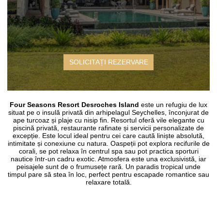
SOLICITAȚI REZERVARE
Four Seasons Resort Desroches Island
este un refugiu de lux
situat pe o insulă privată din arhipelagul Seychelles, înconjurat de
ape turcoaz și plaje cu nisip fin. Resortul oferă vile elegante cu
piscină privată, restaurante rafinate și servicii personalizate de
excepție. Este locul ideal pentru cei care caută liniște absolută,
intimitate și conexiune cu natura. Oaspeții pot explora recifurile de
corali, se pot relaxa în centrul spa sau pot practica sporturi
nautice într-un cadru exotic. Atmosfera este una exclusivistă, iar
peisajele sunt de o frumusețe rară. Un paradis tropical unde
timpul pare să stea în loc, perfect pentru escapade romantice sau
relaxare totală.