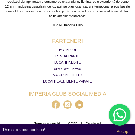
rezultatul dorinței noastre continue de expansiune. Echipa, cu o experiență de peste
12 ani în industria ospitalității de lux atât pe plan local, cât și internațional, a pus bazele
unui club exclusivist, cu circuit închis, pentru ca mesele in oras sau calatoriile de lux
sa fie absolut memorabile.
© 2026 Imperia Club
PARTENERI
HOTELURI
RESTAURANTE
LOCATII INEDITE
SPA & WELLNESS
MAGAZINE DE LUX
LOCATII EVENIMENTE PRIVATE
IMPERIA CLUB SOCIAL MEDIA
|
|
Termeni și condiții
GDPR
Cookie-uri
This site uses cookies!
Accept